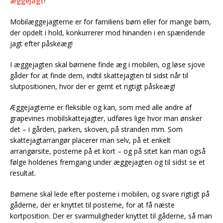
æggejagt!
Mobilæggejagterne er for familiens børn eller for mange børn,
der opdelt i hold, konkurrerer mod hinanden i en spændende
jagt efter påskeæg!
I æggejagten skal børnene finde æg i mobilen, og løse sjove
gåder for at finde dem, indtil skattejagten til sidst når til
slutpositionen, hvor der er gemt et rigtigt påskeæg!
Æggejagterne er fleksible og kan, som med alle andre af
grapevines mobilskattejagter, udføres lige hvor man ønsker
det – i gården, parken, skoven, på stranden mm. Som
skattejagtarrangør placerer man selv, på et enkelt
arrangørsite, posterne på et kort – og på sitet kan man også
følge holdenes fremgang under æggejagten og til sidst se et
resultat.
Børnene skal lede efter posterne i mobilen, og svare rigtigt på
gåderne, der er knyttet til posterne, for at få næste
kortposition. Der er svarmuligheder knyttet til gåderne, så man